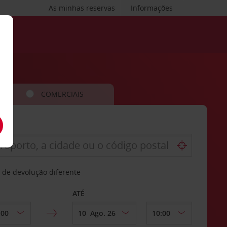
As minhas reservas
Informações
COMERCIAIS
 de devolução diferente
ATÉ