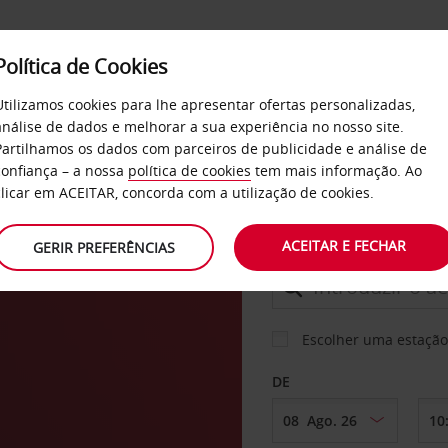
Política de Cookies
SERVIÇOS
EMPRESAS
SELF SERVICE
Utilizamos cookies para lhe apresentar ofertas personalizadas,
análise de dados e melhorar a sua experiência no nosso site.
Partilhamos os dados com parceiros de publicidade e análise de
confiança – a nossa
política de cookies
tem mais informação. Ao
CARRO
clicar em ACEITAR, concorda com a utilização de cookies.
ACEITAR E FECHAR
GERIR PREFERÊNCIAS
LEVANTAR EM
Escolher uma estação
DE