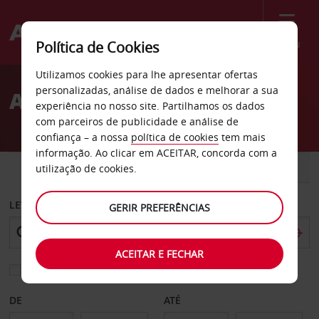
Menu
Política de Cookies
Welcome
Utilizamos cookies para lhe apresentar ofertas
to
personalizadas, análise de dados e melhorar a sua
Aluguer de carros Frazer
Avis
experiência no nosso site. Partilhamos os dados
com parceiros de publicidade e análise de
confiança – a nossa
política de cookies
tem mais
informação. Ao clicar em ACEITAR, concorda com a
CARRO
COMERCIAIS
utilização de cookies.
LEVANTAR EM
GERIR PREFERÊNCIAS
ACEITAR E FECHAR
Escolher uma estação de devolução diferente
DE
ATÉ