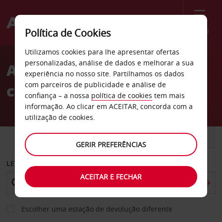
Menu
Política de Cookies
Welcome
Utilizamos cookies para lhe apresentar ofertas
to
personalizadas, análise de dados e melhorar a sua
Aluguer de
Avis
experiência no nosso site. Partilhamos os dados
com parceiros de publicidade e análise de
carros Doylestown
confiança – a nossa
política de cookies
tem mais
informação. Ao clicar em ACEITAR, concorda com a
utilização de cookies.
CARRO
COMERCIAIS
GERIR PREFERÊNCIAS
LEVANTAR EM
ACEITAR E FECHAR
Escolher uma estação de devolução diferente