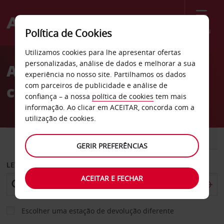
Menu
Política de Cookies
Welcome
Utilizamos cookies para lhe apresentar ofertas
to
personalizadas, análise de dados e melhorar a sua
Aluguer de
Avis
experiência no nosso site. Partilhamos os dados
com parceiros de publicidade e análise de
carros Allentown
confiança – a nossa
política de cookies
tem mais
informação. Ao clicar em ACEITAR, concorda com a
utilização de cookies.
CARRO
COMERCIAIS
GERIR PREFERÊNCIAS
LEVANTAR EM
ACEITAR E FECHAR
Escolher uma estação de devolução diferente