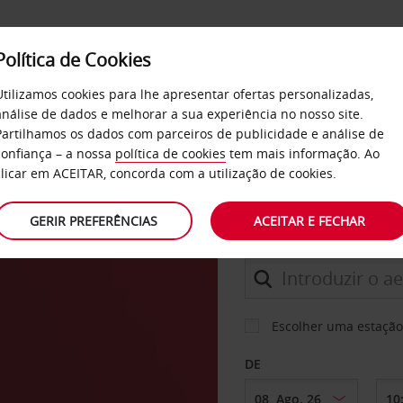
Política de Cookies
SERVIÇOS
EMPRESAS
SELF SERVICE
Utilizamos cookies para lhe apresentar ofertas personalizadas,
análise de dados e melhorar a sua experiência no nosso site.
ferred. Adira já GRATUITAMENTE.
Partilhamos os dados com parceiros de publicidade e análise de
confiança – a nossa
política de cookies
tem mais informação. Ao
clicar em ACEITAR, concorda com a utilização de cookies.
CARRO
GERIR PREFERÊNCIAS
ACEITAR E FECHAR
LEVANTAR EM
Escolher uma estação
DE