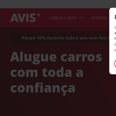
CARROS E VANS
OFERTAS
Poupe 10% durante todo o ano com Avis Pre
Alugue carros
com toda a
confiança