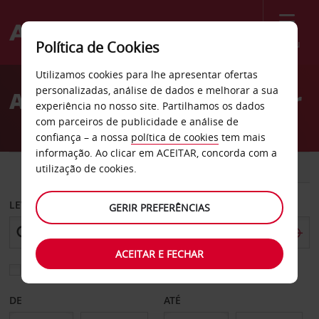
Menu
Política de Cookies
Welcome
Utilizamos cookies para lhe apresentar ofertas
to
personalizadas, análise de dados e melhorar a sua
Aluguer de carros Windsor
Avis
experiência no nosso site. Partilhamos os dados
com parceiros de publicidade e análise de
confiança – a nossa
política de cookies
tem mais
informação. Ao clicar em ACEITAR, concorda com a
CARRO
COMERCIAIS
utilização de cookies.
LEVANTAR EM
GERIR PREFERÊNCIAS
ACEITAR E FECHAR
Escolher uma estação de devolução diferente
DE
ATÉ