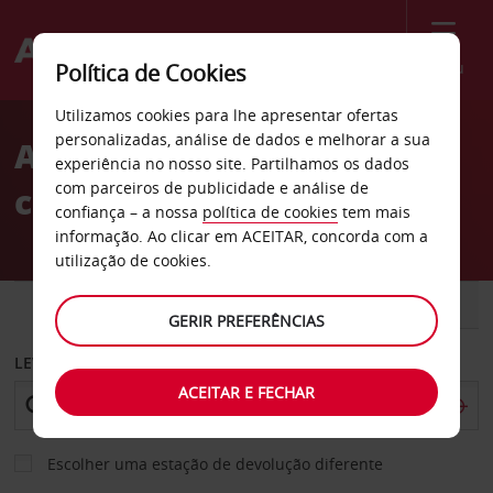
Menu
Política de Cookies
Welcome
Utilizamos cookies para lhe apresentar ofertas
to
personalizadas, análise de dados e melhorar a sua
Aluguer de
Avis
experiência no nosso site. Partilhamos os dados
com parceiros de publicidade e análise de
carros Warrington
confiança – a nossa
política de cookies
tem mais
informação. Ao clicar em ACEITAR, concorda com a
utilização de cookies.
CARRO
COMERCIAIS
GERIR PREFERÊNCIAS
LEVANTAR EM
ACEITAR E FECHAR
Escolher uma estação de devolução diferente