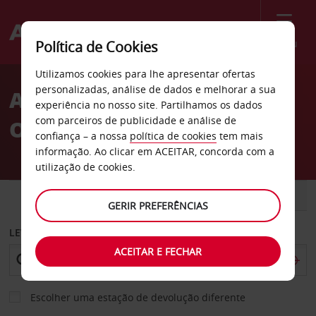
Menu
Política de Cookies
Welcome
Utilizamos cookies para lhe apresentar ofertas
to
personalizadas, análise de dados e melhorar a sua
Aluguer de carros Stoke-
Avis
experiência no nosso site. Partilhamos os dados
com parceiros de publicidade e análise de
On-Trent
confiança – a nossa
política de cookies
tem mais
informação. Ao clicar em ACEITAR, concorda com a
utilização de cookies.
CARRO
COMERCIAIS
GERIR PREFERÊNCIAS
LEVANTAR EM
ACEITAR E FECHAR
Escolher uma estação de devolução diferente