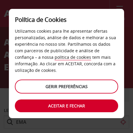
Menu
Política de Cookies
Welcome
Utilizamos cookies para lhe apresentar ofertas
to
personalizadas, análise de dados e melhorar a sua
Aluguer de carros no
Avis
experiência no nosso site. Partilhamos os dados
com parceiros de publicidade e análise de
Aeroporto de Nottingham
confiança – a nossa
política de cookies
tem mais
East Midlands
informação. Ao clicar em ACEITAR, concorda com a
utilização de cookies.
GERIR PREFERÊNCIAS
CARRO
COMERCIAIS
ACEITAR E FECHAR
LEVANTAR EM