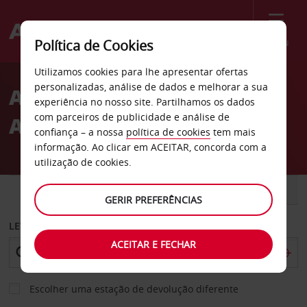
Menu
Política de Cookies
Welcome
Utilizamos cookies para lhe apresentar ofertas
to
personalizadas, análise de dados e melhorar a sua
Aluguer de carros no
Avis
experiência no nosso site. Partilhamos os dados
com parceiros de publicidade e análise de
Aeroporto de Newquay
confiança – a nossa
política de cookies
tem mais
informação. Ao clicar em ACEITAR, concorda com a
utilização de cookies.
CARRO
COMERCIAIS
GERIR PREFERÊNCIAS
LEVANTAR EM
ACEITAR E FECHAR
Escolher uma estação de devolução diferente