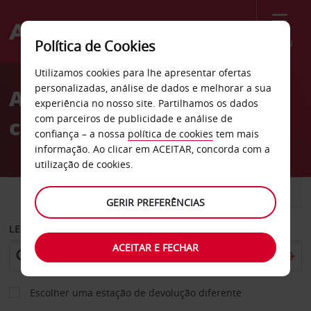
Menu
Política de Cookies
Welcome
Utilizamos cookies para lhe apresentar ofertas
to
personalizadas, análise de dados e melhorar a sua
Aluguer de
Avis
experiência no nosso site. Partilhamos os dados
com parceiros de publicidade e análise de
carros Doncaster
confiança – a nossa
política de cookies
tem mais
informação. Ao clicar em ACEITAR, concorda com a
utilização de cookies.
CARRO
COMERCIAIS
GERIR PREFERÊNCIAS
LEVANTAR EM
ACEITAR E FECHAR
Escolher uma estação de devolução diferente