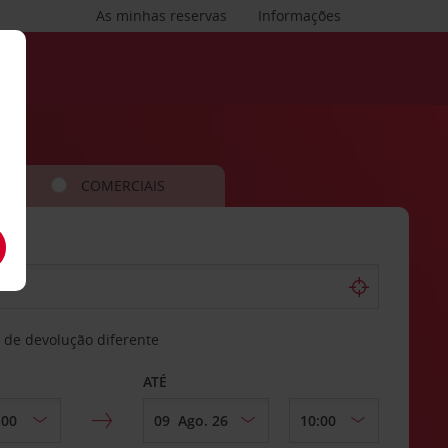
As minhas reservas
Informações
COMERCIAIS
 de devolução diferente
ATÉ