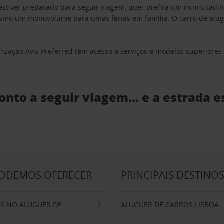
estiver preparado para seguir viagem, quer prefira um mini citad
o um monovolume para umas férias em família. O carro de aluguer
elização
Avis Preferred
têm acesso a serviços e modelos superiores e
ronto a seguir viagem… e a estrada e
PODEMOS OFERECER
PRINCIPAIS DESTINO
IS NO ALUGUER DE
ALUGUER DE CARROS LISBOA