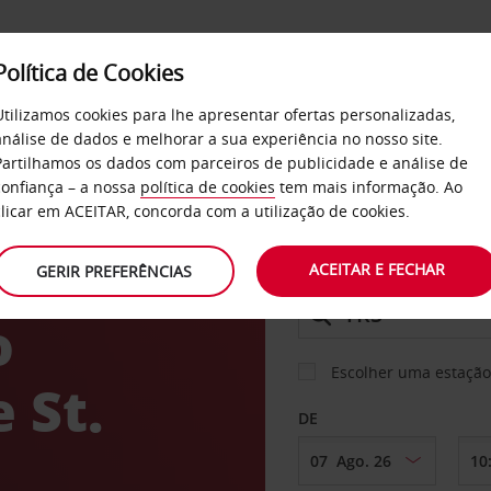
Política de Cookies
SERVIÇOS
EMPRESAS
SELF SERVICE
Utilizamos cookies para lhe apresentar ofertas personalizadas,
análise de dados e melhorar a sua experiência no nosso site.
Partilhamos os dados com parceiros de publicidade e análise de
os
confiança – a nossa
política de cookies
tem mais informação. Ao
CARRO
clicar em ACEITAR, concorda com a utilização de cookies.
ACEITAR E FECHAR
GERIR PREFERÊNCIAS
LEVANTAR EM
o
Escolher uma estação
 St.
DE