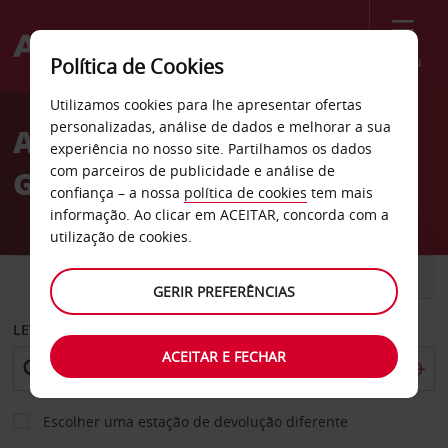
Menu
Política de Cookies
Welcome
Utilizamos cookies para lhe apresentar ofertas
to
personalizadas, análise de dados e melhorar a sua
Aluguer de carros St.
Avis
experiência no nosso site. Partilhamos os dados
com parceiros de publicidade e análise de
Germain-en-Laye
confiança – a nossa
política de cookies
tem mais
informação. Ao clicar em ACEITAR, concorda com a
utilização de cookies.
CARRO
COMERCIAIS
GERIR PREFERÊNCIAS
LEVANTAR EM
ACEITAR E FECHAR
Escolher uma estação de devolução diferente