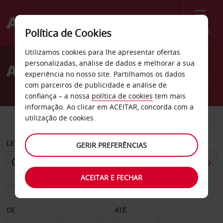
Menu
Política de Cookies
Welcome
Utilizamos cookies para lhe apresentar ofertas
to
personalizadas, análise de dados e melhorar a sua
Aluguer de carros Roanne
Avis
experiência no nosso site. Partilhamos os dados
com parceiros de publicidade e análise de
confiança – a nossa
política de cookies
tem mais
informação. Ao clicar em ACEITAR, concorda com a
CARRO
COMERCIAIS
utilização de cookies.
LEVANTAR EM
GERIR PREFERÊNCIAS
ACEITAR E FECHAR
Escolher uma estação de devolução diferente
DE
ATÉ