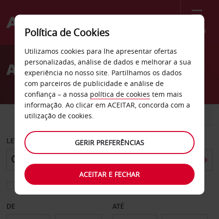
Menu
Política de Cookies
Welcome
Utilizamos cookies para lhe apresentar ofertas
to
personalizadas, análise de dados e melhorar a sua
Aluguer de carros Roanne
Avis
experiência no nosso site. Partilhamos os dados
com parceiros de publicidade e análise de
confiança – a nossa
política de cookies
tem mais
informação. Ao clicar em ACEITAR, concorda com a
CARRO
COMERCIAIS
utilização de cookies.
LEVANTAR EM
GERIR PREFERÊNCIAS
ACEITAR E FECHAR
Escolher uma estação de devolução diferente
DE
ATÉ