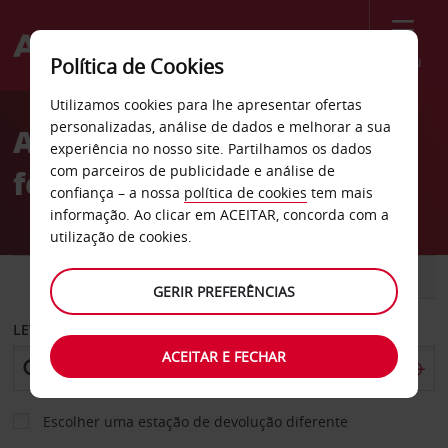
Menu
Política de Cookies
Welcome
Utilizamos cookies para lhe apresentar ofertas
to
personalizadas, análise de dados e melhorar a sua
Aluguer de carros Estação
Avis
experiência no nosso site. Partilhamos os dados
com parceiros de publicidade e análise de
ferroviária de Morlaix
confiança – a nossa
política de cookies
tem mais
informação. Ao clicar em ACEITAR, concorda com a
utilização de cookies.
CARRO
COMERCIAIS
GERIR PREFERÊNCIAS
LEVANTAR EM
ACEITAR E FECHAR
Escolher uma estação de devolução diferente