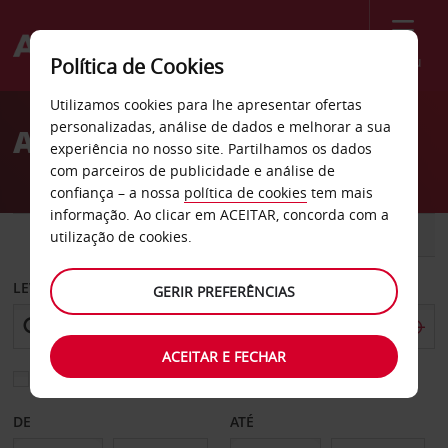
Menu
Política de Cookies
Welcome
Utilizamos cookies para lhe apresentar ofertas
to
personalizadas, análise de dados e melhorar a sua
Aluguer de carros Morlaix
Avis
experiência no nosso site. Partilhamos os dados
com parceiros de publicidade e análise de
confiança – a nossa
política de cookies
tem mais
informação. Ao clicar em ACEITAR, concorda com a
CARRO
COMERCIAIS
utilização de cookies.
LEVANTAR EM
GERIR PREFERÊNCIAS
ACEITAR E FECHAR
Escolher uma estação de devolução diferente
DE
ATÉ