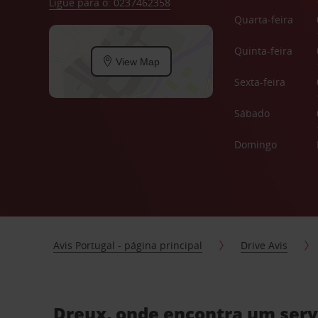
Ligue para o: 0237462358
Quarta-feira
Quinta-feira
View Map
Sexta-feira
Sábado
Domingo
Avis Portugal - página principal
Drive Avis
Dreux, onde encontra um serv