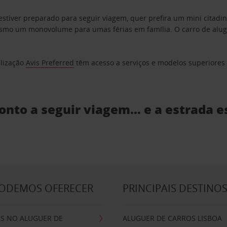
estiver preparado para seguir viagem, quer prefira um mini citad
o um monovolume para umas férias em família. O carro de aluguer
elização
Avis Preferred
têm acesso a serviços e modelos superiores e
ronto a seguir viagem… e a estrada e
PODEMOS OFERECER
PRINCIPAIS DESTINO
IS NO ALUGUER DE
ALUGUER DE CARROS LISBOA