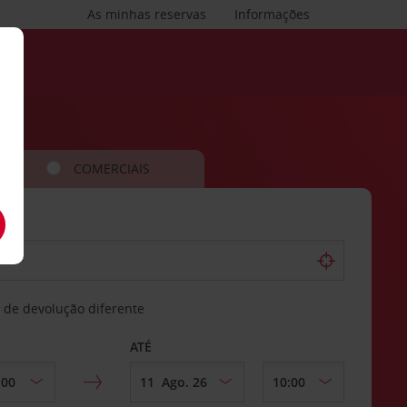
As minhas reservas
Informações
COMERCIAIS
 de devolução diferente
ATÉ