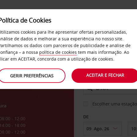
Política de Cookies
SERVIÇOS
EMPRESAS
SELF SERVICE
Utilizamos cookies para lhe apresentar ofertas personalizadas,
análise de dados e melhorar a sua experiência no nosso site.
Partilhamos os dados com parceiros de publicidade e análise de
confiança – a nossa
política de cookies
tem mais informação. Ao
CARRO
clicar em ACEITAR, concorda com a utilização de cookies.
ACEITAR E FECHAR
GERIR PREFERÊNCIAS
LEVANTAR EM
Escolher uma estação
ura
DE
08:00 - 12:00
14:00 - 18:00
08:00 - 12:00