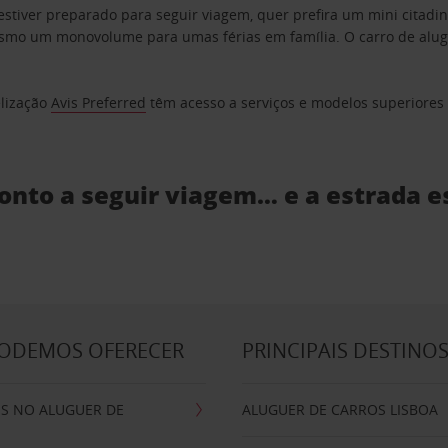
estiver preparado para seguir viagem, quer prefira um mini citad
o um monovolume para umas férias em família. O carro de aluguer
elização
Avis Preferred
têm acesso a serviços e modelos superiores e
ronto a seguir viagem… e a estrada e
PODEMOS OFERECER
PRINCIPAIS DESTINO
IS NO ALUGUER DE
ALUGUER DE CARROS LISBOA