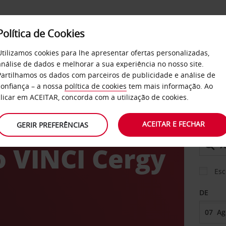
Política de Cookies
SERVIÇOS
EMPRESAS
SELF SERVICE
Utilizamos cookies para lhe apresentar ofertas personalizadas,
análise de dados e melhorar a sua experiência no nosso site.
Partilhamos os dados com parceiros de publicidade e análise de
confiança – a nossa
política de cookies
tem mais informação. Ao
clicar em ACEITAR, concorda com a utilização de cookies.
e
ACEITAR E FECHAR
GERIR PREFERÊNCIAS
LEVANT
 VINCI Cergy
Esc
DE