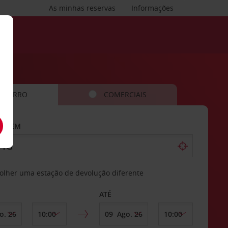
As minhas reservas
Informações
CARRO
COMERCIAIS
AR EM
olher uma estação de devolução diferente
ATÉ