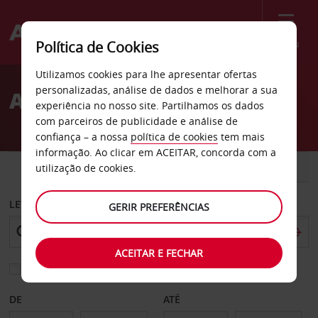
Menu
Política de Cookies
Welcome
Utilizamos cookies para lhe apresentar ofertas
to
personalizadas, análise de dados e melhorar a sua
Aluguer de carros Cergy
Avis
experiência no nosso site. Partilhamos os dados
com parceiros de publicidade e análise de
confiança – a nossa
política de cookies
tem mais
informação. Ao clicar em ACEITAR, concorda com a
CARRO
COMERCIAIS
utilização de cookies.
LEVANTAR EM
GERIR PREFERÊNCIAS
ACEITAR E FECHAR
Escolher uma estação de devolução diferente
DE
ATÉ