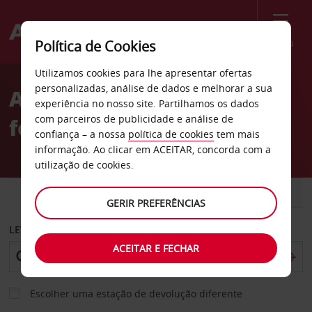
Menu
Política de Cookies
Welcome
Utilizamos cookies para lhe apresentar ofertas
to
personalizadas, análise de dados e melhorar a sua
Aluguer de carros Estação
Avis
experiência no nosso site. Partilhamos os dados
com parceiros de publicidade e análise de
ferroviária de Briançon
confiança – a nossa
política de cookies
tem mais
informação. Ao clicar em ACEITAR, concorda com a
utilização de cookies.
CARRO
COMERCIAIS
GERIR PREFERÊNCIAS
LEVANTAR EM
ACEITAR E FECHAR
Escolher uma estação de devolução diferente