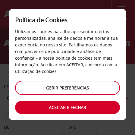
Menu
Política de Cookies
Welcome
Utilizamos cookies para lhe apresentar ofertas
to
personalizadas, análise de dados e melhorar a sua
Aluguer de carros Briançon
Avis
experiência no nosso site. Partilhamos os dados
com parceiros de publicidade e análise de
confiança – a nossa
política de cookies
tem mais
informação. Ao clicar em ACEITAR, concorda com a
CARRO
COMERCIAIS
utilização de cookies.
LEVANTAR EM
GERIR PREFERÊNCIAS
ACEITAR E FECHAR
Escolher uma estação de devolução diferente
DE
ATÉ