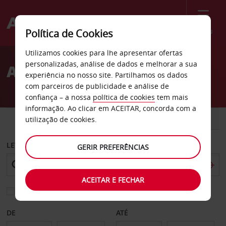
Menu
Política de Cookies
Welcome
Utilizamos cookies para lhe apresentar ofertas
to
personalizadas, análise de dados e melhorar a sua
Aluguer de carros Berlim
Avis
experiência no nosso site. Partilhamos os dados
com parceiros de publicidade e análise de
confiança – a nossa
política de cookies
tem mais
informação. Ao clicar em ACEITAR, concorda com a
CARRO
COMERCIAIS
utilização de cookies.
LEVANTAR EM
GERIR PREFERÊNCIAS
ACEITAR E FECHAR
Escolher uma estação de devolução diferente
DE
ATÉ