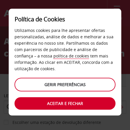
Menu
Política de Cookies
Welcome
Utilizamos cookies para lhe apresentar ofertas
to
personalizadas, análise de dados e melhorar a sua
Aluguer de
Avis
experiência no nosso site. Partilhamos os dados
com parceiros de publicidade e análise de
carros Osthafen em Berlim
confiança – a nossa
política de cookies
tem mais
informação. Ao clicar em ACEITAR, concorda com a
utilização de cookies.
CARRO
COMERCIAIS
GERIR PREFERÊNCIAS
LEVANTAR EM
ACEITAR E FECHAR
Escolher uma estação de devolução diferente