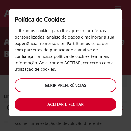
Menu
Política de Cookies
Welcome
Utilizamos cookies para lhe apresentar ofertas
to
personalizadas, análise de dados e melhorar a sua
Aluguer de carros norte de
Avis
experiência no nosso site. Partilhamos os dados
com parceiros de publicidade e análise de
Berlim
confiança – a nossa
política de cookies
tem mais
informação. Ao clicar em ACEITAR, concorda com a
utilização de cookies.
CARRO
COMERCIAIS
GERIR PREFERÊNCIAS
LEVANTAR EM
ACEITAR E FECHAR
Escolher uma estação de devolução diferente