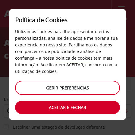
Menu
Política de Cookies
Welcome
Utilizamos cookies para lhe apresentar ofertas
to
personalizadas, análise de dados e melhorar a sua
Aluguer de
Avis
experiência no nosso site. Partilhamos os dados
com parceiros de publicidade e análise de
carros Michigan
confiança – a nossa
política de cookies
tem mais
informação. Ao clicar em ACEITAR, concorda com a
utilização de cookies.
CARRO
COMERCIAIS
GERIR PREFERÊNCIAS
LEVANTAR EM
ACEITAR E FECHAR
Escolher uma estação de devolução diferente