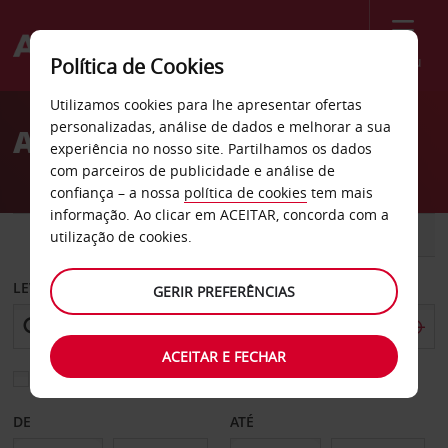
Menu
Política de Cookies
Welcome
Utilizamos cookies para lhe apresentar ofertas
to
personalizadas, análise de dados e melhorar a sua
Aluguer de carros Flint
Avis
experiência no nosso site. Partilhamos os dados
com parceiros de publicidade e análise de
confiança – a nossa
política de cookies
tem mais
informação. Ao clicar em ACEITAR, concorda com a
CARRO
COMERCIAIS
utilização de cookies.
LEVANTAR EM
GERIR PREFERÊNCIAS
ACEITAR E FECHAR
Escolher uma estação de devolução diferente
DE
ATÉ