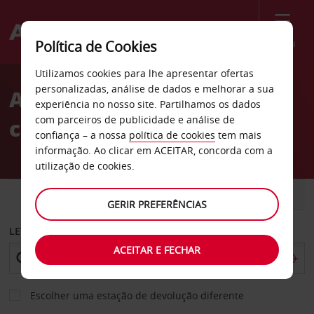
Menu
Política de Cookies
Welcome
Utilizamos cookies para lhe apresentar ofertas
to
personalizadas, análise de dados e melhorar a sua
Aluguer de
Avis
experiência no nosso site. Partilhamos os dados
com parceiros de publicidade e análise de
carros Kalamazoo
confiança – a nossa
política de cookies
tem mais
informação. Ao clicar em ACEITAR, concorda com a
utilização de cookies.
CARRO
COMERCIAIS
GERIR PREFERÊNCIAS
LEVANTAR EM
ACEITAR E FECHAR
Escolher uma estação de devolução diferente