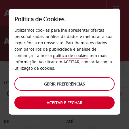
Menu
Política de Cookies
Welcome
Utilizamos cookies para lhe apresentar ofertas
to
personalizadas, análise de dados e melhorar a sua
Aluguer de carros Holland
Avis
experiência no nosso site. Partilhamos os dados
com parceiros de publicidade e análise de
confiança – a nossa
política de cookies
tem mais
informação. Ao clicar em ACEITAR, concorda com a
CARRO
COMERCIAIS
utilização de cookies.
LEVANTAR EM
GERIR PREFERÊNCIAS
ACEITAR E FECHAR
Escolher uma estação de devolução diferente
DE
ATÉ