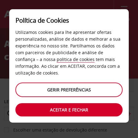
Menu
Política de Cookies
Welcome
Utilizamos cookies para lhe apresentar ofertas
to
personalizadas, análise de dados e melhorar a sua
Aluguer de
Avis
experiência no nosso site. Partilhamos os dados
com parceiros de publicidade e análise de
carros Steinhausen
confiança – a nossa
política de cookies
tem mais
informação. Ao clicar em ACEITAR, concorda com a
utilização de cookies.
CARRO
COMERCIAIS
GERIR PREFERÊNCIAS
LEVANTAR EM
ACEITAR E FECHAR
Escolher uma estação de devolução diferente