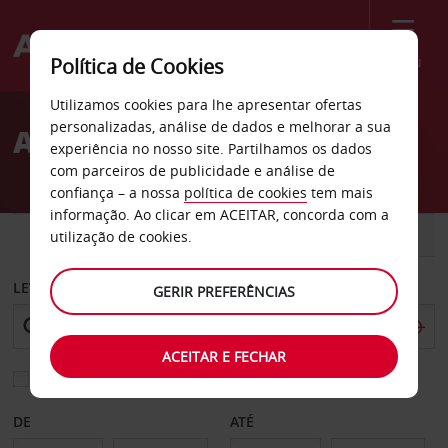
Menu
Política de Cookies
Welcome
Utilizamos cookies para lhe apresentar ofertas
to
personalizadas, análise de dados e melhorar a sua
Aluguer de carros Staad
Avis
experiência no nosso site. Partilhamos os dados
com parceiros de publicidade e análise de
confiança – a nossa
política de cookies
tem mais
informação. Ao clicar em ACEITAR, concorda com a
CARRO
COMERCIAIS
utilização de cookies.
LEVANTAR EM
GERIR PREFERÊNCIAS
ACEITAR E FECHAR
Escolher uma estação de devolução diferente
DE
ATÉ