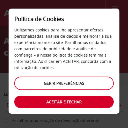
Menu
Política de Cookies
Welcome
Utilizamos cookies para lhe apresentar ofertas
to
personalizadas, análise de dados e melhorar a sua
Aluguer de
Avis
experiência no nosso site. Partilhamos os dados
com parceiros de publicidade e análise de
carros Montreux
confiança – a nossa
política de cookies
tem mais
informação. Ao clicar em ACEITAR, concorda com a
utilização de cookies.
CARRO
COMERCIAIS
GERIR PREFERÊNCIAS
LEVANTAR EM
ACEITAR E FECHAR
Escolher uma estação de devolução diferente