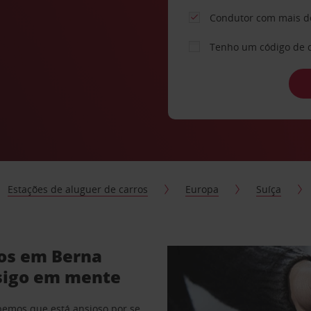
Condutor com mais d
Tenho um código de 
Estações de aluguer de carros
Europa
Suíça
ros em Berna
sigo em mente
abemos que está ansioso por se