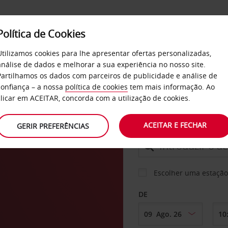
Política de Cookies
SERVIÇOS
EMPRESAS
SELF SERVICE
Utilizamos cookies para lhe apresentar ofertas personalizadas,
análise de dados e melhorar a sua experiência no nosso site.
Partilhamos os dados com parceiros de publicidade e análise de
confiança – a nossa
política de cookies
tem mais informação. Ao
CARRO
clicar em ACEITAR, concorda com a utilização de cookies.
ACEITAR E FECHAR
GERIR PREFERÊNCIAS
LEVANTAR EM
Escolher uma estação
DE