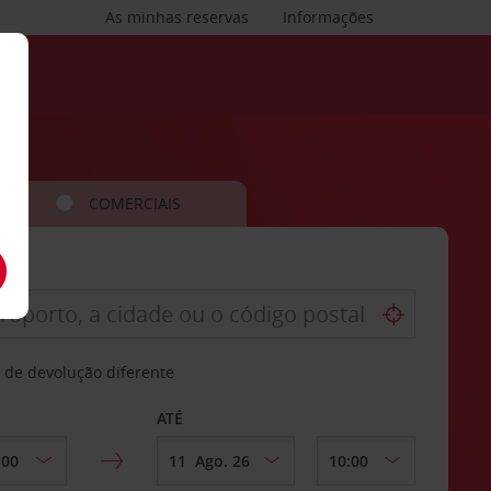
As minhas reservas
Informações
COMERCIAIS
 de devolução diferente
ATÉ