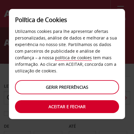
Menu
Política de Cookies
Welcome
Utilizamos cookies para lhe apresentar ofertas
to
personalizadas, análise de dados e melhorar a sua
Aluguer de carros Belfast
Avis
experiência no nosso site. Partilhamos os dados
com parceiros de publicidade e análise de
confiança – a nossa
política de cookies
tem mais
informação. Ao clicar em ACEITAR, concorda com a
CARRO
COMERCIAIS
utilização de cookies.
LEVANTAR EM
GERIR PREFERÊNCIAS
ACEITAR E FECHAR
Escolher uma estação de devolução diferente
DE
ATÉ