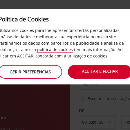
Política de Cookies
SERVIÇOS
EMPRESAS
SELF SERVICE
Utilizamos cookies para lhe apresentar ofertas personalizadas,
análise de dados e melhorar a sua experiência no nosso site.
Partilhamos os dados com parceiros de publicidade e análise de
os
confiança – a nossa
política de cookies
tem mais informação. Ao
CARRO
clicar em ACEITAR, concorda com a utilização de cookies.
ACEITAR E FECHAR
GERIR PREFERÊNCIAS
LEVANTAR EM
Escolher uma estação
DE
ura
07:30 - 19:30