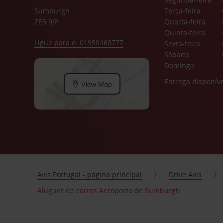
Sumburgh
Terça-feira
ZE3 9JP
Quarta-feira
Quinta-feira
Ligue para o: 01950460777
Sexta-feira
Sábado
Domingo
Entrega disponíve
View Map
Avis Portugal - página principal
Drive Avis
Aluguer de carros Aeroporto de Sumburgh