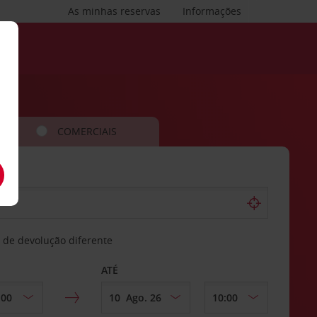
As minhas reservas
Informações
COMERCIAIS
 de devolução diferente
ATÉ