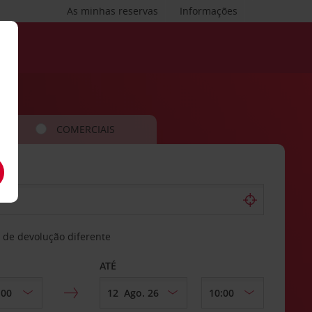
As minhas reservas
Informações
COMERCIAIS
 de devolução diferente
ATÉ