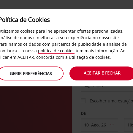
Política de Cookies
SERVIÇOS
EMPRESAS
SELF SERVICE
Utilizamos cookies para lhe apresentar ofertas personalizadas,
análise de dados e melhorar a sua experiência no nosso site.
Partilhamos os dados com parceiros de publicidade e análise de
confiança – a nossa
política de cookies
tem mais informação. Ao
CARRO
clicar em ACEITAR, concorda com a utilização de cookies.
ACEITAR E FECHAR
GERIR PREFERÊNCIAS
LEVANTAR EM
Escolher uma estação
DE