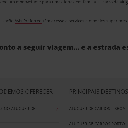
o um monovolume para umas férias em família. O carro de aluguer
elização
Avis Preferred
têm acesso a serviços e modelos superiores e
ronto a seguir viagem… e a estrada e
PODEMOS OFERECER
PRINCIPAIS DESTINO
IS NO ALUGUER DE
ALUGUER DE CARROS LISBOA
ALUGUER DE CARROS PORTO