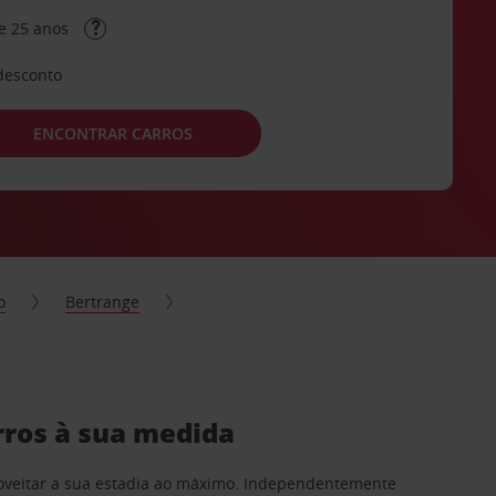
e 25 anos
desconto
ENCONTRAR CARROS
o
Bertrange
rros à sua medida
proveitar a sua estadia ao máximo. Independentemente