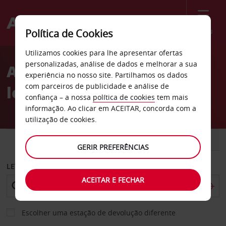
Menu
Política de Cookies
Welcome
Utilizamos cookies para lhe apresentar ofertas
to
personalizadas, análise de dados e melhorar a sua
Aluguer de carros Voisins-
Avis
experiência no nosso site. Partilhamos os dados
com parceiros de publicidade e análise de
le-Bretonneux
confiança – a nossa
política de cookies
tem mais
informação. Ao clicar em ACEITAR, concorda com a
utilização de cookies.
CARRO
COMERCIAIS
GERIR PREFERÊNCIAS
LEVANTAR EM
ACEITAR E FECHAR
Escolher uma estação de devolução diferente