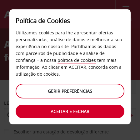
Menu
Política de Cookies
Welcome
Utilizamos cookies para lhe apresentar ofertas
to
personalizadas, análise de dados e melhorar a sua
Aluguer de carros Estação
Avis
experiência no nosso site. Partilhamos os dados
com parceiros de publicidade e análise de
ferroviária de Versalhes
confiança – a nossa
política de cookies
tem mais
informação. Ao clicar em ACEITAR, concorda com a
utilização de cookies.
CARRO
COMERCIAIS
GERIR PREFERÊNCIAS
LEVANTAR EM
ACEITAR E FECHAR
Escolher uma estação de devolução diferente