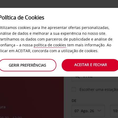
Política de Cookies
SERVIÇOS
EMPRESAS
SELF SERVICE
Utilizamos cookies para lhe apresentar ofertas personalizadas,
análise de dados e melhorar a sua experiência no nosso site.
Partilhamos os dados com parceiros de publicidade e análise de
os
confiança – a nossa
política de cookies
tem mais informação. Ao
CARRO
clicar em ACEITAR, concorda com a utilização de cookies.
ACEITAR E FECHAR
GERIR PREFERÊNCIAS
LEVANTAR EM
Escolher uma estação
DE
ura
08:30 - 12:00