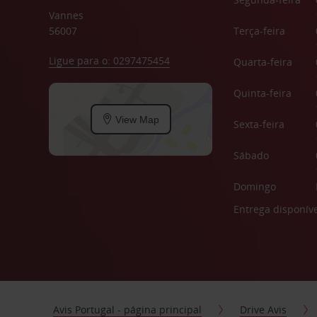
Vannes
56007
Terça-feira
Ligue para o: 0297475454
Quarta-feira
Quinta-feira
View Map
Sexta-feira
Sábado
Domingo
Entrega disponíve
Avis Portugal - página principal
Drive Avis