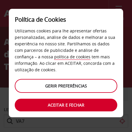
Menu
Política de Cookies
Welcome
Utilizamos cookies para lhe apresentar ofertas
to
personalizadas, análise de dados e melhorar a sua
Aluguer de carros Estação
Avis
experiência no nosso site. Partilhamos os dados
com parceiros de publicidade e análise de
de Valence para comboios
confiança – a nossa
política de cookies
tem mais
TGV
informação. Ao clicar em ACEITAR, concorda com a
utilização de cookies.
GERIR PREFERÊNCIAS
CARRO
COMERCIAIS
ACEITAR E FECHAR
LEVANTAR EM