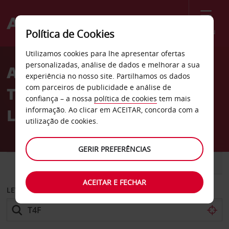
Menu
Política de Cookies
Welcome
Utilizamos cookies para lhe apresentar ofertas
to
personalizadas, análise de dados e melhorar a sua
Aluguer de carros Hotel
Avis
experiência no nosso site. Partilhamos os dados
com parceiros de publicidade e análise de
Tours Sud em Chambray
confiança – a nossa
política de cookies
tem mais
Les Tours
informação. Ao clicar em ACEITAR, concorda com a
utilização de cookies.
GERIR PREFERÊNCIAS
CARRO
COMERCIAIS
ACEITAR E FECHAR
LEVANTAR EM