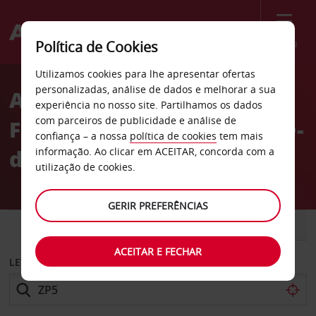
Menu
Política de Cookies
Welcome
Utilizamos cookies para lhe apresentar ofertas
to
personalizadas, análise de dados e melhorar a sua
Aluguer de carros Estação
Avis
experiência no nosso site. Partilhamos os dados
com parceiros de publicidade e análise de
Ferroviária de Saint-Pierre-
confiança – a nossa
política de cookies
tem mais
des-Corps em Tours
informação. Ao clicar em ACEITAR, concorda com a
utilização de cookies.
GERIR PREFERÊNCIAS
CARRO
COMERCIAIS
ACEITAR E FECHAR
LEVANTAR EM