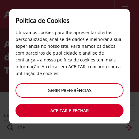
Menu
Política de Cookies
Welcome
Utilizamos cookies para lhe apresentar ofertas
to
personalizadas, análise de dados e melhorar a sua
Aluguer de carros Avenue
Avis
experiência no nosso site. Partilhamos os dados
com parceiros de publicidade e análise de
des États-Unis em
confiança – a nossa
política de cookies
tem mais
Toulouse
informação. Ao clicar em ACEITAR, concorda com a
utilização de cookies.
GERIR PREFERÊNCIAS
CARRO
COMERCIAIS
ACEITAR E FECHAR
LEVANTAR EM