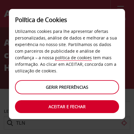
Menu
Política de Cookies
Welcome
Utilizamos cookies para lhe apresentar ofertas
to
personalizadas, análise de dados e melhorar a sua
Aluguer de
Avis
experiência no nosso site. Partilhamos os dados
com parceiros de publicidade e análise de
carros Aeroporto de
confiança – a nossa
política de cookies
tem mais
Hyères
informação. Ao clicar em ACEITAR, concorda com a
utilização de cookies.
GERIR PREFERÊNCIAS
CARRO
COMERCIAIS
ACEITAR E FECHAR
LEVANTAR EM