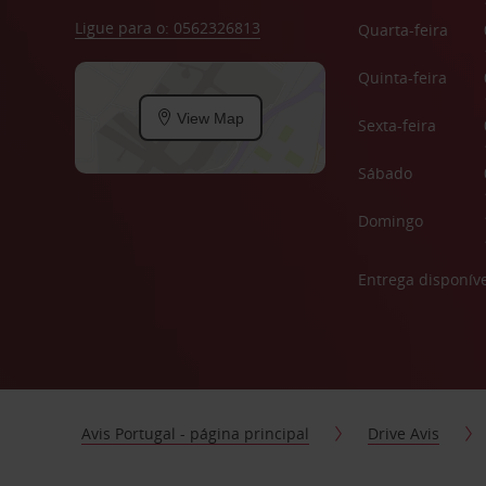
Ligue para o: 0562326813
Quarta-feira
Quinta-feira
View Map
Sexta-feira
Sábado
Domingo
Entrega disponíve
Avis Portugal - página principal
Drive Avis