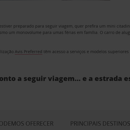
estiver preparado para seguir viagem, quer prefira um mini citad
o um monovolume para umas férias em família. O carro de aluguer
elização
Avis Preferred
têm acesso a serviços e modelos superiores e
ronto a seguir viagem… e a estrada e
PODEMOS OFERECER
PRINCIPAIS DESTINO