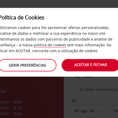
Política de Cookies
SERVIÇOS
EMPRESAS
SELF SERVICE
Utilizamos cookies para lhe apresentar ofertas personalizadas,
análise de dados e melhorar a sua experiência no nosso site.
Partilhamos os dados com parceiros de publicidade e análise de
os
confiança – a nossa
política de cookies
tem mais informação. Ao
CARRO
clicar em ACEITAR, concorda com a utilização de cookies.
ACEITAR E FECHAR
GERIR PREFERÊNCIAS
LEVANTAR EM
Escolher uma estação
ura
DE
08:00 - 19:00
19:30 - 22:30
08:00 - 19:00