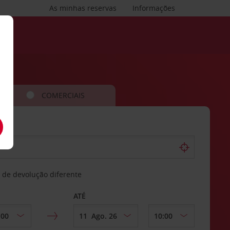
As minhas reservas
Informações
COMERCIAIS
 de devolução diferente
ATÉ