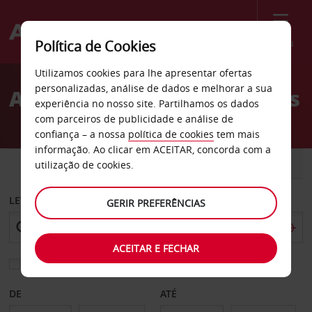
Menu
Política de Cookies
Welcome
Utilizamos cookies para lhe apresentar ofertas
to
personalizadas, análise de dados e melhorar a sua
Aluguer de carros Surgères
Avis
experiência no nosso site. Partilhamos os dados
com parceiros de publicidade e análise de
confiança – a nossa
política de cookies
tem mais
informação. Ao clicar em ACEITAR, concorda com a
CARRO
COMERCIAIS
utilização de cookies.
LEVANTAR EM
GERIR PREFERÊNCIAS
ACEITAR E FECHAR
Escolher uma estação de devolução diferente
DE
ATÉ