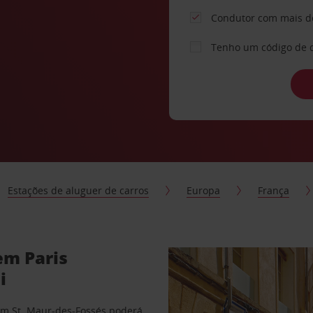
Condutor com mais d
Tenho um código de 
Estações de aluguer de carros
Europa
França
em Paris
i
 em St. Maur-des-Fossés poderá