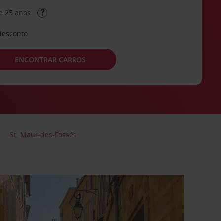
e 25 anos
desconto
ENCONTRAR CARROS
St. Maur-des-Fossés