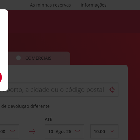
As minhas reservas
Informações
COMERCIAIS
 de devolução diferente
ATÉ