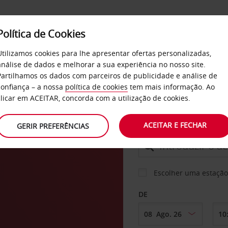
Política de Cookies
SERVIÇOS
EMPRESAS
SELF SERVICE
Utilizamos cookies para lhe apresentar ofertas personalizadas,
análise de dados e melhorar a sua experiência no nosso site.
Partilhamos os dados com parceiros de publicidade e análise de
DES-
confiança – a nossa
política de cookies
tem mais informação. Ao
CARRO
clicar em ACEITAR, concorda com a utilização de cookies.
ER
ACEITAR E FECHAR
GERIR PREFERÊNCIAS
LEVANTAR EM
Escolher uma estação
DE