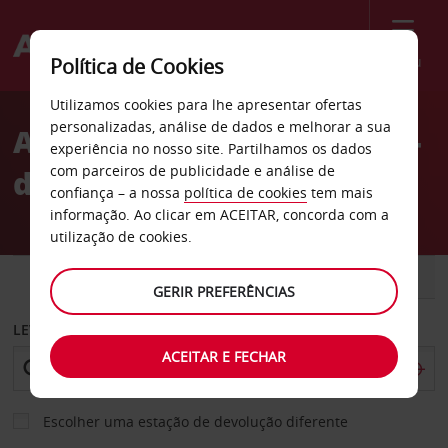
Menu
Política de Cookies
Welcome
Utilizamos cookies para lhe apresentar ofertas
to
personalizadas, análise de dados e melhorar a sua
Aluguer de carros St. Jean-
Avis
experiência no nosso site. Partilhamos os dados
com parceiros de publicidade e análise de
de-Maurienne
confiança – a nossa
política de cookies
tem mais
informação. Ao clicar em ACEITAR, concorda com a
utilização de cookies.
CARRO
COMERCIAIS
GERIR PREFERÊNCIAS
LEVANTAR EM
ACEITAR E FECHAR
Escolher uma estação de devolução diferente