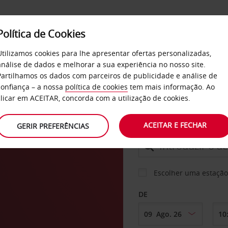
Política de Cookies
SERVIÇOS
EMPRESAS
SELF SERVICE
Utilizamos cookies para lhe apresentar ofertas personalizadas,
análise de dados e melhorar a sua experiência no nosso site.
Partilhamos os dados com parceiros de publicidade e análise de
os
confiança – a nossa
política de cookies
tem mais informação. Ao
CARRO
clicar em ACEITAR, concorda com a utilização de cookies.
ACEITAR E FECHAR
GERIR PREFERÊNCIAS
LEVANTAR EM
Escolher uma estação
DE