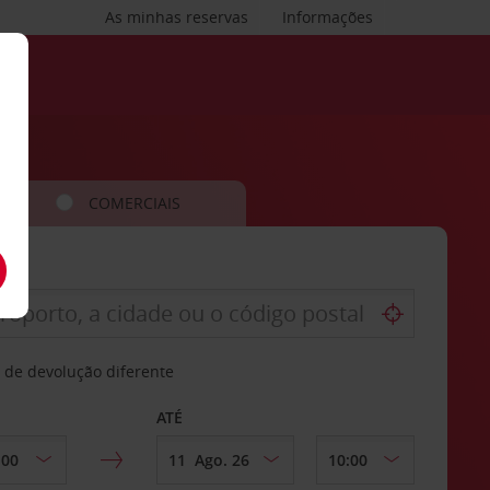
As minhas reservas
Informações
COMERCIAIS
 de devolução diferente
ATÉ