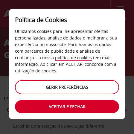
Menu
Política de Cookies
Welcome
Utilizamos cookies para lhe apresentar ofertas
to
personalizadas, análise de dados e melhorar a sua
Aluguer de carros St.
Avis
experiência no nosso site. Partilhamos os dados
com parceiros de publicidade e análise de
Gaudens
confiança – a nossa
política de cookies
tem mais
informação. Ao clicar em ACEITAR, concorda com a
utilização de cookies.
CARRO
COMERCIAIS
GERIR PREFERÊNCIAS
LEVANTAR EM
ACEITAR E FECHAR
Escolher uma estação de devolução diferente